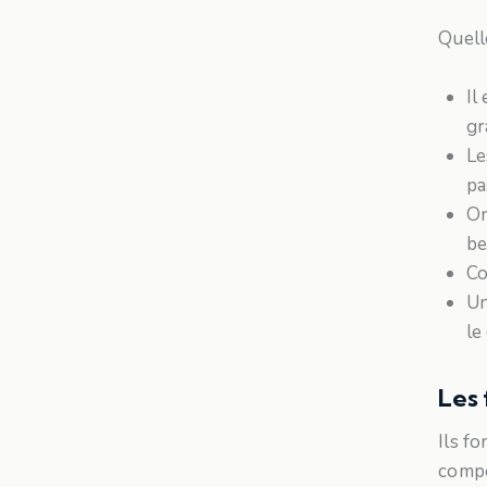
Quelle
Il
gr
Le
pa
On
be
Co
Un
le
Les 
Ils fo
compo