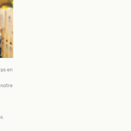
rps en
 notre
es