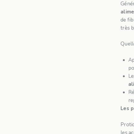
Génér
alime
de fi
très 
Quelle
Ap
po
Le
al
Ré
re
Les p
Protid
les a