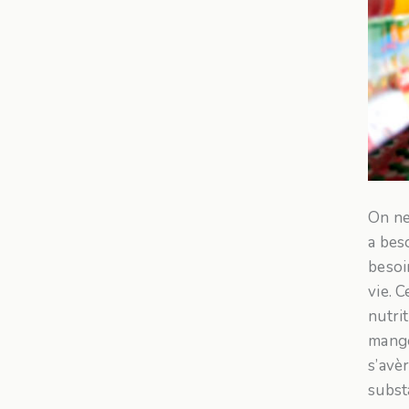
On ne
a bes
besoi
vie. 
nutri
mange
s’avè
subst