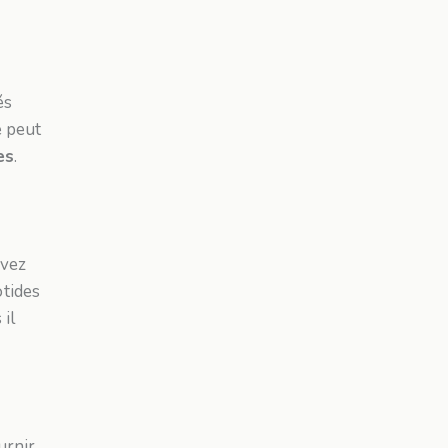
és
e peut
es
.
evez
tides
il
urnir