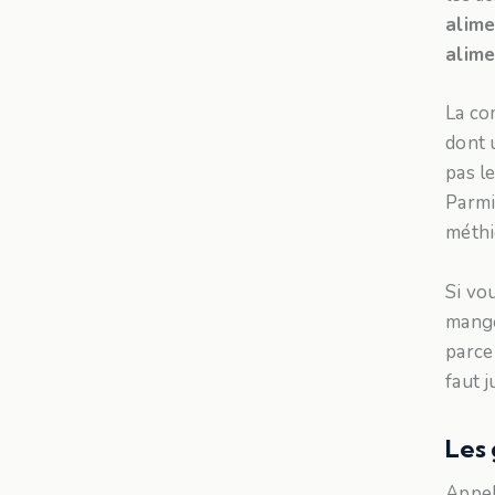
alime
alime
La co
dont 
pas le
Parmi 
méthi
Si vo
mange
parce
faut 
Les 
Appel