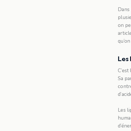
Dans 
plusi
on peu
artic
qu’on
Les 
C’est
Sa pa
contr
d’acid
Les li
humai
d’éner