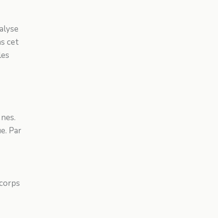
alyse
ns cet
les
ènes.
e. Par
 corps