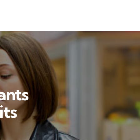
ants
its