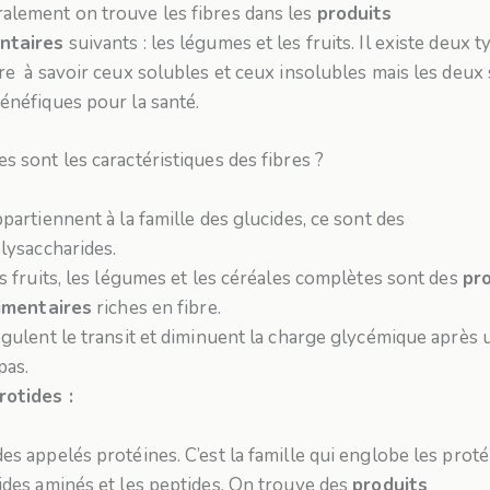
alement on trouve les fibres dans les
produits
ntaires
suivants : les légumes et les fruits. Il existe deux t
bre à savoir ceux solubles et ceux insolubles mais les deux
bénéfiques pour la santé.
s sont les caractéristiques des fibres ?
partiennent à la famille des glucides, ce sont des
lysaccharides.
s fruits, les légumes et les céréales complètes sont des
pr
imentaires
riches en fibre.
gulent le transit et diminuent la charge glycémique après 
pas.
rotides :
es appelés protéines. C’est la famille qui englobe les proté
cides aminés et les peptides. On trouve des
produits