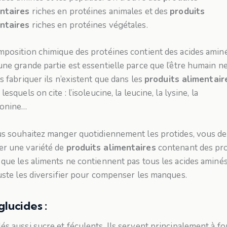
ntaires
riches en protéines animales et des
produits
ntaires
riches en protéines végétales.
mposition chimique des protéines contient des acides amin
une grande partie est essentielle parce que l’être humain n
s fabriquer ils n’existent que dans les
produits alimentair
lesquels on cite : l’isoleucine, la leucine, la lysine, la
onine…
us souhaitez manger quotidiennement les protides, vous d
r une variété de
produits alimentaires
contenant des pro
 que les aliments ne contiennent pas tous les acides aminés 
juste les diversifier pour compenser les manques.
glucides :
és aussi sucre et féculents. Ils servent principalement à fo